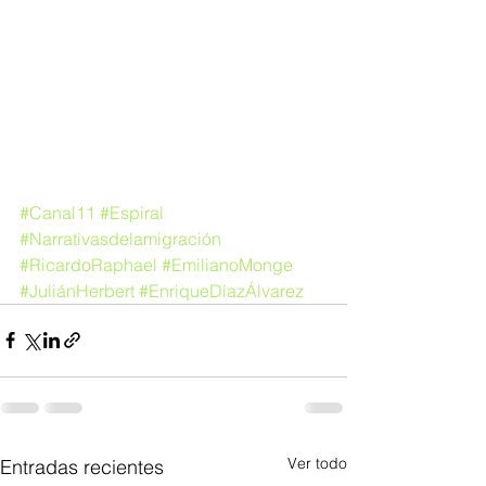
​  
#Canal11
#Espiral
#Narrativasdelamigración
#RicardoRaphael
#EmilianoMonge
#JuliánHerbert
#EnriqueDíazÁlvarez
Ver todo
Entradas recientes